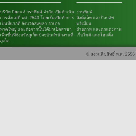
บริษัท บียอนด์ กราฟิคส์ จำกัด เปิดดำเนิน
งานพิมพ์
การตั้งแต่ปี พศ. 2543 โดยเริ่มเปิดทำการ
อิงค์แจ็ท และป๊อบอัพ
เป็นที่แรกที่ จังหวัดสงขลา อำเภอ
พรีเมี่ยม
หาดใหญ่ และต่อจากนั้นได้มาเปิดสาขา
ถ่ายภาพ และตกแต่งภาพ
เพิ่มขึ้นที่จังหวัดภูเก็ต ปัจจุบันสำนักงานที่
เว็บไซต์ และโฮสติ้ง
ภูเก็ต...
© สงวนลิขสิทธิ์ พ.ศ. 2556 บ